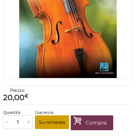
Prezzo
20,00
€
€
20,00
Quantità
Giacenza
x
1
Prezzo finale:
Su richiesta
Compra