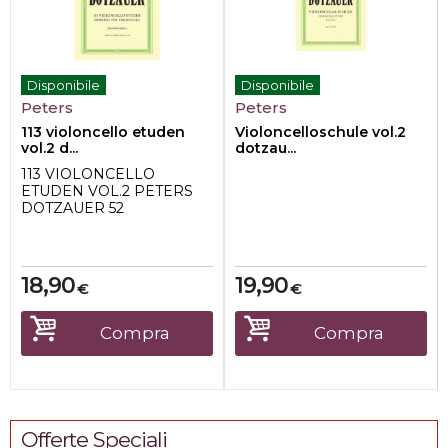
Disponibile
Disponibile
Peters
Peters
113 violoncello etuden
Violoncelloschule vol.2
vol.2 d...
dotzau...
113 VIOLONCELLO
ETUDEN VOL.2 PETERS
DOTZAUER 52
18,90
19,90
€
€
Compra
Compra
Offerte Speciali