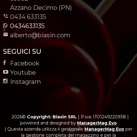
-
Azzano Decimo (PN)
0434 633135
0434633135
alberto@biasin.com
SEGUICI SU
Facebook
Youtube
Instagram
2026©
Copyright: Biasin SRL
|
P.iva: IT01249220938
|
powered and designed by
ManagerMag Evo
| Questa azienda utilizza il gestionale
ManagerMag Evo
per
la gestione completa del magazzino e per la