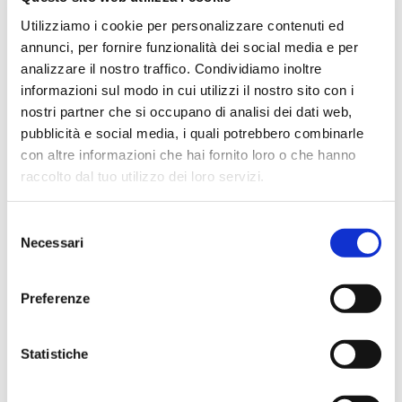
Hope Efrida
Utilizziamo i cookie per personalizzare contenuti ed
2 mesi fa
annunci, per fornire funzionalità dei social media e per
analizzare il nostro traffico. Condividiamo inoltre
★★★★★
informazioni sul modo in cui utilizzi il nostro sito con i
Ho acquistato un contrabbasso elettrico Stanzani, un
nostri partner che si occupano di analisi dei dati web,
microfono professionale, amplificatore, cuffie, aste e
pubblicità e social media, i quali potrebbero combinarle
cavi vari come regali per il mio compagno. Lo
con altre informazioni che hai fornito loro o che hanno
strumento è a dir poco meraviglioso e il resto dei
raccolto dal tuo utilizzo dei loro servizi.
prodotti è di alto livello. I venditori son..
Selezione
Necessari
del
consenso
Simone Gasparoni
un mese fa
Preferenze
★★★★★
Ottima esperienza d’acquisto. Comunicazione
Statistiche
puntuale e cordiale, spedizione rapida e prodotti
effettivamente disponibili come indicato sul sito, senza