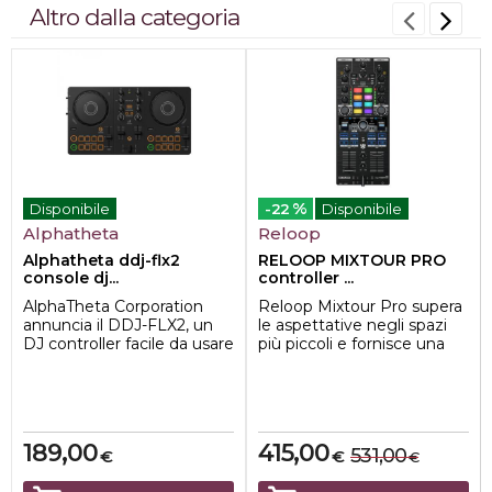
Altro dalla categoria
%
Disponibile
-22
Disponibile
Alphatheta
Reloop
Alphatheta ddj-flx2
RELOOP MIXTOUR PRO
console dj...
controller ...
AlphaTheta Corporation
Reloop Mixtour Pro supera
annuncia il DDJ-FLX2, un
le aspettative negli spazi
DJ controller facile da usare
più piccoli e fornisce una
che è perfetto per
soluzione professionale ma
chiunque sti...
po...
189,00
415,00
531,00
€
€
€