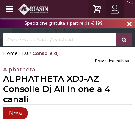
Blog
Spedizione gratuita a partire da € 199
close
Home
DJ
Consolle dj
Prezzi Iva inclusa
Alphatheta
ALPHATHETA XDJ-AZ
Consolle Dj All in one a 4
canali
New