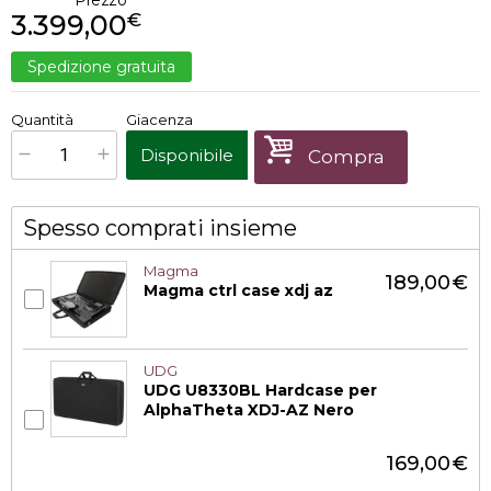
Prezzo
3.399,00
€
Spedizione gratuita
€
3.399,00
Quantità
Giacenza
x
1
Prezzo finale:
Disponibile
Compra
Spesso comprati insieme
Magma
189,00
€
Magma ctrl case xdj az
UDG
UDG U8330BL Hardcase per
AlphaTheta XDJ-AZ Nero
169,00
€