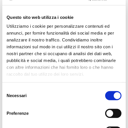
Ho acquistato un impianto Bose usato e ne sono
super soddisfatto. Professionalità e gentilezza da parte
dello staff. Attrezzatura di qualità e buoni prezzi.
Questo sito web utilizza i cookie
Utilizziamo i cookie per personalizzare contenuti ed
annunci, per fornire funzionalità dei social media e per
analizzare il nostro traffico. Condividiamo inoltre
Hope Efrida
informazioni sul modo in cui utilizzi il nostro sito con i
2 mesi fa
nostri partner che si occupano di analisi dei dati web,
★★★★★
pubblicità e social media, i quali potrebbero combinarle
con altre informazioni che hai fornito loro o che hanno
Ho acquistato un contrabbasso elettrico Stanzani, un
raccolto dal tuo utilizzo dei loro servizi.
microfono professionale, amplificatore, cuffie, aste e
cavi vari come regali per il mio compagno. Lo
strumento è a dir poco meraviglioso e il resto dei
Selezione
prodotti è di alto livello. I venditori son..
Necessari
del
consenso
Preferenze
Simone Gasparoni