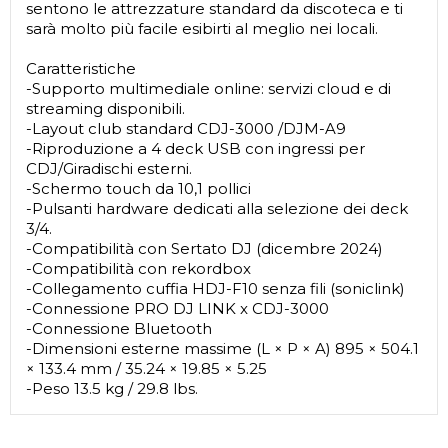
sentono le attrezzature standard da discoteca e ti
sarà molto più facile esibirti al meglio nei locali.
Caratteristiche
-Supporto multimediale online: servizi cloud e di
streaming disponibili.
-Layout club standard CDJ-3000 /DJM-A9
-Riproduzione a 4 deck USB con ingressi per
CDJ/Giradischi esterni.
-Schermo touch da 10,1 pollici
-Pulsanti hardware dedicati alla selezione dei deck
3/4.
-Compatibilità con Sertato DJ (dicembre 2024)
-Compatibilità con rekordbox
-Collegamento cuffia HDJ-F10 senza fili (soniclink)
-Connessione PRO DJ LINK x CDJ-3000
-Connessione Bluetooth
-Dimensioni esterne massime (L × P × A) 895 × 504.1
× 133.4 mm / 35.24 × 19.85 × 5.25
-Peso 13.5 kg / 29.8 lbs.