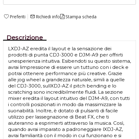
Preferiti
Richiedi info
Stampa scheda
mail_outline
Descrizione
LXDJ-AZ eredita il layout e la sensazione dei
prodotti di punta CDJ-3000 e DJM-A9 per offrirti
unesperienza intuitiva. Esibendoti su questo sistema,
avrai limpressione di essere un tuttuno con i deck e
potrai ottenere performance più creative. Grazie
alle jog wheel a grandezza naturale, simili a quelle
del CDJ-3000, sullXDJ-AZ il pitch bending e lo
scratching sono incredibilmente fluidi. La sezione
mixer eredita il layout intuitivo del DJM-A9, con tutti
i controlli posizionati in modo da massimizzare la
suonabilità. Inoltre, è dotato di pulsanti di facile
utilizzo per lassegnazione di Beat FX, che ti
aiuteranno a esprimerti attraverso la musica. Così,
quando avrai imparato a padroneggiare lXDJ-AZ,
avrai familiarità con il modo in cui funzionano e si