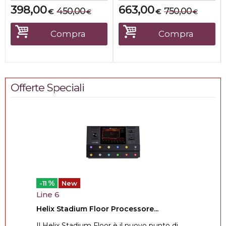
398,00
663,00
450,00
750,00
€
€
€
€
Compra
Compra
Offerte Speciali
%
-11
New
Line 6
Helix Stadium Floor Processore...
Il Helix Stadium Floor è il nuovo punto di