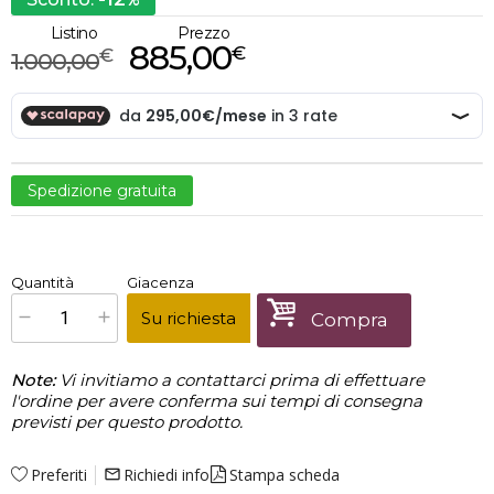
%
Listino
Prezzo
885,00
€
€
1.000,00
Spedizione gratuita
€
885,00
Quantità
Giacenza
x
1
Prezzo finale:
Su richiesta
Compra
Note:
Vi invitiamo a contattarci prima di effettuare
l'ordine per avere conferma sui tempi di consegna
previsti per questo prodotto.
Preferiti
Richiedi info
Stampa scheda
mail_outline