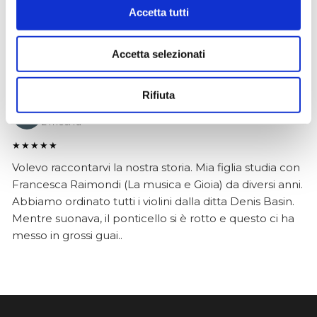
è arrivato in condizioni impeccabili, perfettamente
Accetta tutti
imballato e conforme alla descrizione. Il negozio si è
dimostrato serio e professionale,..
Accetta selezionati
Rifiuta
Anna Prokhorova
2 mesi fa
★★★★★
Volevo raccontarvi la nostra storia. Mia figlia studia con
Francesca Raimondi (La musica e Gioia) da diversi anni.
Abbiamo ordinato tutti i violini dalla ditta Denis Basin.
Mentre suonava, il ponticello si è rotto e questo ci ha
messo in grossi guai..