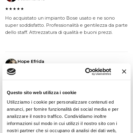
★★★★★
Ho acquistato un impianto Bose usato e ne sono
super soddisfatto. Professionalità e gentilezza da parte
dello staff. Attrezzatura di qualità e buoni prezzi.
Hope Efrida
2 mesi fa
★★★★★
Ho acquistato un contrabbasso elettrico Stanzani, un
Questo sito web utilizza i cookie
microfono professionale, amplificatore, cuffie, aste e
cavi vari come regali per il mio compagno. Lo
Utilizziamo i cookie per personalizzare contenuti ed
strumento è a dir poco meraviglioso e il resto dei
annunci, per fornire funzionalità dei social media e per
prodotti è di alto livello. I venditori son..
analizzare il nostro traffico. Condividiamo inoltre
informazioni sul modo in cui utilizzi il nostro sito con i
nostri partner che si occupano di analisi dei dati web,