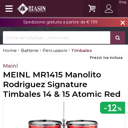
Blog
Spedizione gratuita a partire da € 199
close
Home
Batterie
Percussioni
Timbales
Prezzi Iva inclusa
Meinl
MEINL MR1415 Manolito
Rodriguez Signature
Timbales 14 & 15 Atomic Red
-12
%