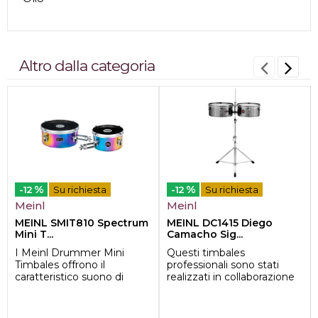
Altro dalla categoria
%
%
-12
Su richiesta
-12
Su richiesta
Meinl
Meinl
MEINL SMIT810 Spectrum
MEINL DC1415 Diego
Mini T...
Camacho Sig...
I Meinl Drummer Mini
Questi timbales
Timbales offrono il
professionali sono stati
caratteristico suono di
realizzati in collaborazione
timbale con una proiezione
col grande percussionista
sonora che si fa s...
colombiano Die...