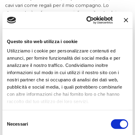
cavi vari come regali per il mio compagno. Lo
strumento è a dir poco meraviglioso e il resto dei
prodotti è di alto livello. I venditori son..
Questo sito web utilizza i cookie
Simone Gasparoni
Utilizziamo i cookie per personalizzare contenuti ed
un mese fa
annunci, per fornire funzionalità dei social media e per
analizzare il nostro traffico. Condividiamo inoltre
★★★★★
informazioni sul modo in cui utilizzi il nostro sito con i
Ottima esperienza d’acquisto. Comunicazione
nostri partner che si occupano di analisi dei dati web,
puntuale e cordiale, spedizione rapida e prodotti
pubblicità e social media, i quali potrebbero combinarle
effettivamente disponibili come indicato sul sito, senza
con altre informazioni che hai fornito loro o che hanno
sorprese o ritardi. Servizio affidabile e professionale.
raccolto dal tuo utilizzo dei loro servizi.
Negozio assolutamente consigliato, acqui..
Selezione
Necessari
del
consenso
Ciro Pio Donnarumma