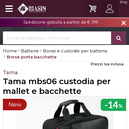
Blog
Spedizione gratuita a partire da € 199
close
Home
Batterie
Borse e custodie per batteria
Borse porta bacchette
Prezzi Iva inclusa
Tama
Tama mbs06 custodia per
mallet e bacchette
-14
New
%