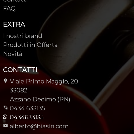
FAQ
EXTRA
I nostri brand
Prodotti in Offerta
Novità
CONTATTI
Viale Primo Maggio, 20
-
33082
-
Azzano Decimo (PN)
0434 633135
0434633135
alberto@biasin.com