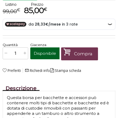
Listino
Prezzo
85,00
€
€
99,00
€
85,00
Quantità
Giacenza
x
1
Prezzo finale:
Disponibile
Compra
Preferiti
Richiedi info
Stampa scheda
mail_outline
Descrizione
Questa borsa per bacchette e accessori può
contenere molti tipi di bacchette e bacchette ed è
dotata di custodie rimovibili con passanti per
appenderle a un tamburo o altro strumento a