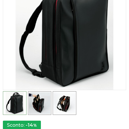
-14
Sconto:
%