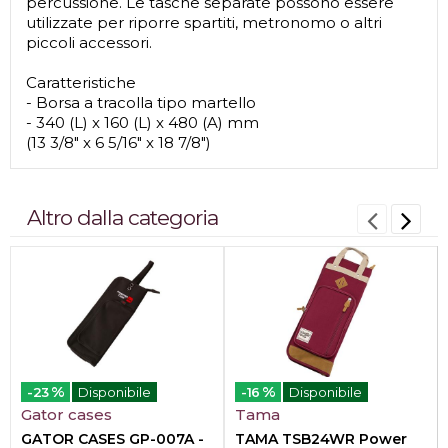
percussione. Le tasche separate possono essere
utilizzate per riporre spartiti, metronomo o altri
piccoli accessori.
Caratteristiche
- Borsa a tracolla tipo martello
- 340 (L) x 160 (L) x 480 (A) mm
(13 3/8" x 6 5/16" x 18 7/8")
Altro dalla categoria
%
%
-23
Disponibile
-16
Disponibile
Gator cases
Tama
GATOR CASES GP-007A -
TAMA TSB24WR Power