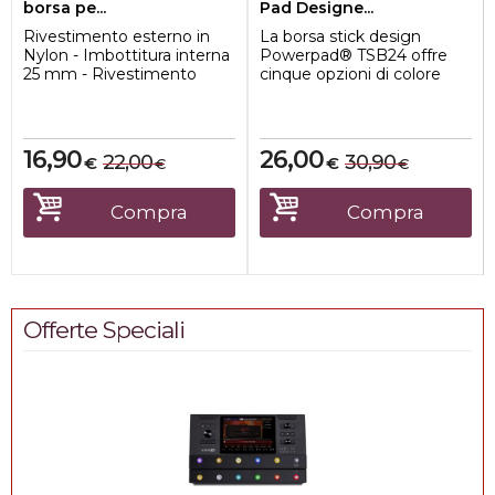
borsa pe...
Pad Designe...
Rivestimento esterno in
La borsa stick design
Nylon - Imbottitura interna
Powerpad® TSB24 offre
25 mm - Rivestimento
cinque opzioni di colore
interno in pelo sintetico -
accentate con materiali
Dotata di...
scamosciati. Pu�...
16,90
26,00
22,00
30,90
€
€
€
€
Compra
Compra
Offerte Speciali