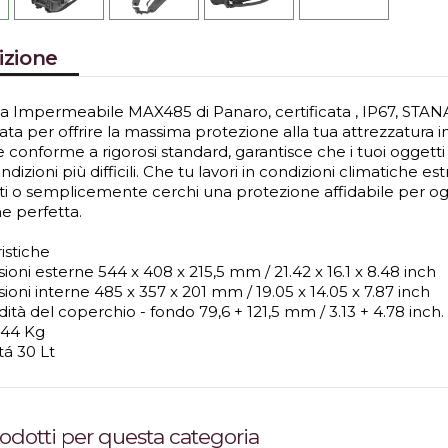
izione
gia Impermeabile MAX485 di Panaro, certificata , IP67, STA
ta per offrire la massima protezione alla tua attrezzatura in
e conforme a rigorosi standard, garantisce che i tuoi oggetti 
ndizioni più difficili. Che tu lavori in condizioni climatiche e
nti o semplicemente cerchi una protezione affidabile per ogg
e perfetta.
istiche
oni esterne 544 x 408 x 215,5 mm / 21.42 x 16.1 x 8.48 inch
oni interne 485 x 357 x 201 mm / 19.05 x 14.05 x 7.87 inch
ità del coperchio - fondo 79,6 + 121,5 mm / 3.13 + 4.78 inch.
.44 Kg
tá 30 Lt
prodotti per questa categoria