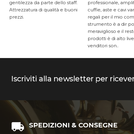
gentilezza da parte dello staff.
professionale, ampli
Attrezzatura di qualità e buoni
cuffie, aste e cavi v
prezzi.
regali per il mio co
strumento è a dir p
meraviglioso e il res
prodotti è di alto livel
venditori son..
Iscriviti alla newsletter per riceve
SPEDIZIONI & CONSEGNE