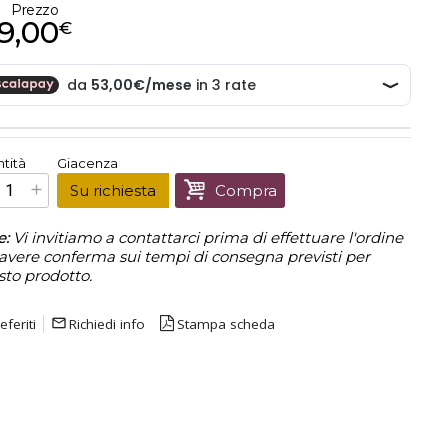
Prezzo
9,00
€
€
159,00
tità
Giacenza
Prezzo finale:
Su richiesta
Compra
e:
Vi invitiamo a contattarci prima di effettuare l'ordine
avere conferma sui tempi di consegna previsti per
sto prodotto.
eferiti
mail_outline
Richiedi info
Stampa scheda