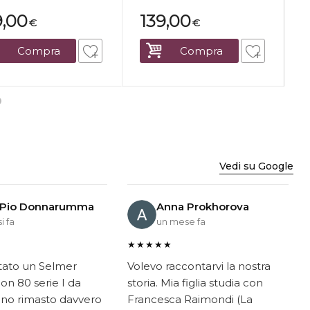
9,00
139,00
€
€
Compra
Compra
Vedi su Google
 Pio Donnarumma
Anna Prokhorova
i fa
un mese fa
★★★★★
tato un Selmer
Volevo raccontarvi la nostra
on 80 serie I da
storia. Mia figlia studia con
ono rimasto davvero
Francesca Raimondi (La