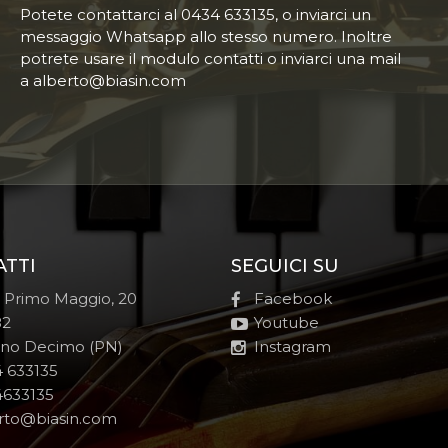
Potete contattarci al 0434 633135, o inviarci un
messaggio Whatsapp allo stesso numero. Inoltre
potrete usare il modulo contatti o inviarci una mail
a alberto@biasin.com
ATTI
SEGUICI SU
e Primo Maggio, 20
Facebook
82
Youtube
no Decimo (PN)
Instagram
 633135
633135
rto@biasin.com