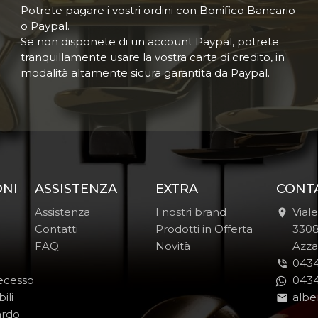
Potrete pagare i vostri ordini con Bonifico Bancario
o Paypal.
Se non disponete di un account Paypal, potrete
tranquillamente usare la vostra carta di credito, in
modalità altamente sicura garantita da Paypal.
ONI
ASSISTENZA
EXTRA
CONT
Assistenza
I nostri brand
Vial
Contatti
Prodotti in Offerta
-
330
FAQ
Novità
-
Azza
0434
Recesso
0434
ili
albe
ardo