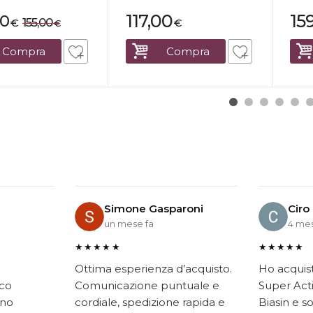
117,00
15
00
155,00
€
€
€
Compra
Compra
Simone Gasparoni
Ciro
un mese fa
4 mes
★★★★★
★★★★★
Ottima esperienza d’acquisto.
Ho acquis
ico
Comunicazione puntuale e
Super Acti
ono
cordiale, spedizione rapida e
Biasin e s