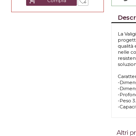
Compra
Descr
La Vali
progetta
qualità 
nelle co
resiste
soluzion
Caratter
-Dimensi
-Dimensi
-Profond
-Peso 3
-Capaci
Altri 