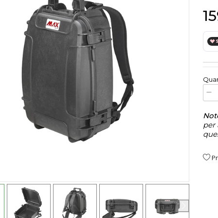
15
Quan
x
1
Not
per 
que
Pr