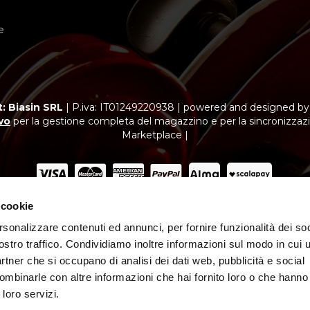
e
: Biasin SRL
|
P.iva: IT01249220938
|
powered and designed b
vo
per la gestione completa del magazzino e per la sincronizzazi
Marketplace |
 cookie
ubblicitario con finalità promozionale. Offerta di credito finalizzato.
vazione di Findomestic Banca S.p.A. per cui “Biasin SRL” opera quale i
rsonalizzare contenuti ed annunci, per fornire funzionalità dei soc
ostro traffico. Condividiamo inoltre informazioni sul modo in cui ut
partner che si occupano di analisi dei dati web, pubblicità e social
ombinarle con altre informazioni che hai fornito loro o che hanno
 loro servizi.