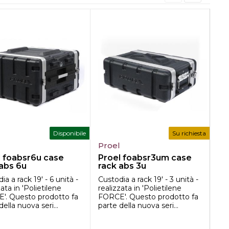
Disponibile
Su richiesta
l
Proel
Ga
l foabsr6u case
Proel foabsr3um case
GA
 abs 6u
rack abs 3u
sh
pr
ia a rack 19' - 6 unità -
Custodia a rack 19' - 3 unità -
Str
zata in 'Polietilene
realizzata in 'Polietilene
- B
'. Questo prodotto fa
FORCE'. Questo prodotto fa
zin
della nuova seri...
parte della nuova seri...
pos