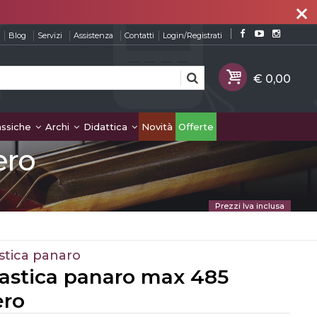
close
Blog
Servizi
Assistenza
Contatti
Login/Registrati
assiche
Archi
Didattica
Novità
Offerte
ero
Prezzi Iva inclusa
stica panaro
lastica panaro max 485
ero