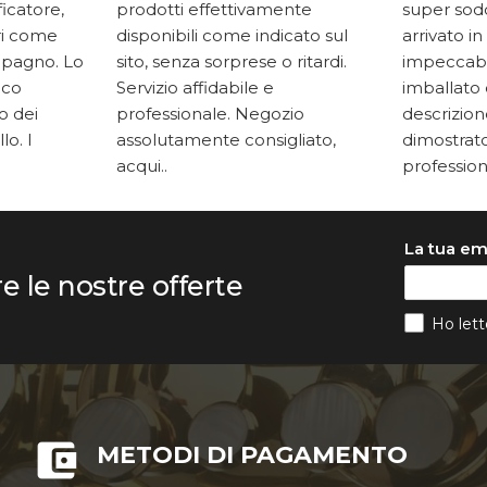
ficatore,
prodotti effettivamente
super soddi
ari come
disponibili come indicato sul
arrivato in
mpagno. Lo
sito, senza sorprese o ritardi.
impeccabi
oco
Servizio affidabile e
imballato 
to dei
professionale. Negozio
descrizione
lo. I
assolutamente consigliato,
dimostrato
acqui..
professiona
La tua em
re le nostre offerte
Ho lett
METODI DI PAGAMENTO