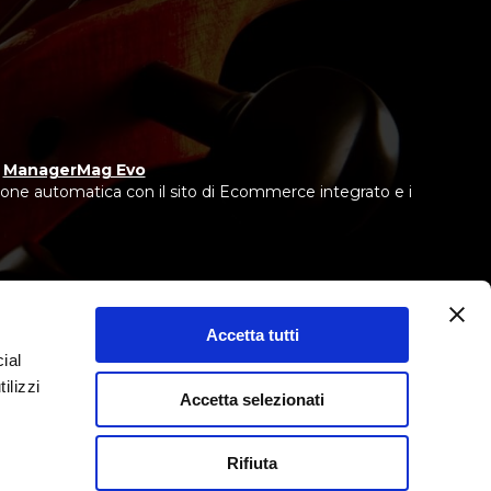
y
ManagerMag Evo
one automatica con il sito di Ecommerce integrato e i
Accetta tutti
 IEBCC nel percorso online.
ntermediario del credito, non in esclusiva.
ial
ilizzi
Accetta selezionati
Rifiuta