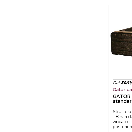
Dal
:
30/11
Gator c
GATOR 
standar
profondi
Struttura
- Binari 
zincato (
posteriore)