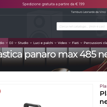
Spedizione gratuita a partire da € 199
Tamburo Leonardo da Vinci
dio
DJ
Studio
Luci e palchi
Video
Fiati
Percussioni cl
astica panaro max 485 n
Pla
P
n