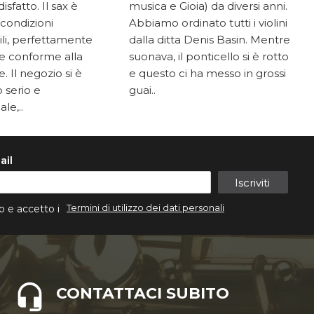
sfatto. Il sax è
musica e Gioia) da diversi anni.
 condizioni
Abbiamo ordinato tutti i violini
li, perfettamente
dalla ditta Denis Basin. Mentre
e conforme alla
suonava, il ponticello si è rotto
. Il negozio si è
e questo ci ha messo in grossi
 serio e
guai..
le,..
ail
Iscriviti
Termini di utilizzo dei dati personali
o e accetto i
CONTATTACI SUBITO