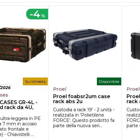
-4
%
Su richiesta
Disponibile
/2026
Proel
Proe
ases
Proel foabsr2um case
Proe
rack abs 2u
rack
CASES GR-4L -
d rack da 4U,
Custodia a rack 19' - 2 unità -
Custod
t...
realizzata in 'Polietilene
realiz
 ultra-leggera in PE
FORCE'. Questo prodotto fa
FORCE
da 7 mm in acciaio
parte della nuova seri...
parte 
lato frontale e
 - Chiavistelli ...