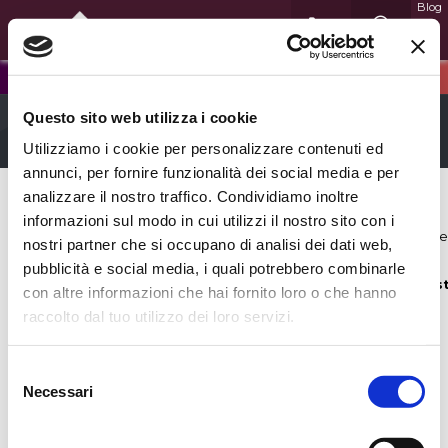
Blog
Spedizione gratuita a partire da € 199
close
Questo sito web utilizza i cookie
Utilizziamo i cookie per personalizzare contenuti ed
annunci, per fornire funzionalità dei social media e per
analizzare il nostro traffico. Condividiamo inoltre
Fatal error
: Uncaught TypeError: count(): Argument #1 ($value)
informazioni sul modo in cui utilizzi il nostro sito con i
must be of type Countable|array, null given in
/var/www/biasin.com/public/moduli/ListaDesideri/ElencoListaDesider
nostri partner che si occupano di analisi dei dati web,
Stack trace: #0 /var/www/biasin.com/public/listadesideri.php(27):
pubblicità e social media, i quali potrebbero combinarle
include() #1 {main} thrown in
/var/www/biasin.com/public/moduli/ListaDesideri/ElencoLis
con altre informazioni che hai fornito loro o che hanno
on line
11
raccolto dal tuo utilizzo dei loro servizi.
Selezione
Necessari
del
consenso