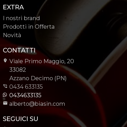
EXTRA
I nostri brand
Prodotti in Offerta
Novità
CONTATTI
Viale Primo Maggio, 20
-
33082
-
Azzano Decimo (PN)
0434 633135
0434633135
alberto@biasin.com
SEGUICI SU