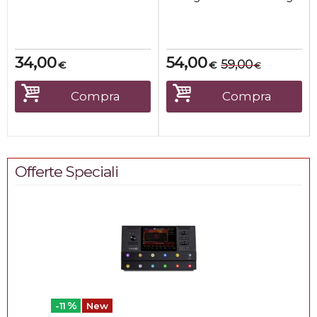
rispettosi dellambiente e
p...
34,00
54,00
59,00
€
€
€
Compra
Compra
Offerte Speciali
%
-11
New