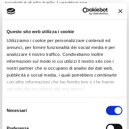
prodotti è di alto livello. I venditori son..
Simone Gasparoni
Questo sito web utilizza i cookie
un mese fa
Utilizziamo i cookie per personalizzare contenuti ed
★★★★★
annunci, per fornire funzionalità dei social media e per
analizzare il nostro traffico. Condividiamo inoltre
Ottima esperienza d’acquisto. Comunicazione
informazioni sul modo in cui utilizzi il nostro sito con i
puntuale e cordiale, spedizione rapida e prodotti
nostri partner che si occupano di analisi dei dati web,
effettivamente disponibili come indicato sul sito, senza
pubblicità e social media, i quali potrebbero combinarle
sorprese o ritardi. Servizio affidabile e professionale.
con altre informazioni che hai fornito loro o che hanno
Negozio assolutamente consigliato, acqui..
raccolto dal tuo utilizzo dei loro servizi.
Selezione
Necessari
Ciro Pio Donnarumma
del
4 mesi fa
consenso
★★★★★
Preferenze