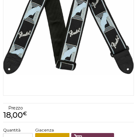
Prezzo
18,00
€
€
18,00
Quantità
Giacenza
x
1
Prezzo finale: