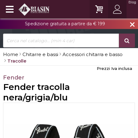
Blog
Spedizione gratuita a partire da € 199
close
Home
Chitarre e bassi
Accessori chitarra e basso
Tracolle
Prezzi Iva inclusa
Fender
Fender tracolla
nera/grigia/blu