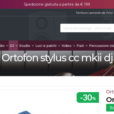
Spedizione gratuita a partire da € 199
Tamburo Leonardo da Vinci
dio
DJ
Studio
Luci e palchi
Video
Fiati
Percussioni cl
Ortofon stylus cc mkii dj
Or
-30
Or
%
S