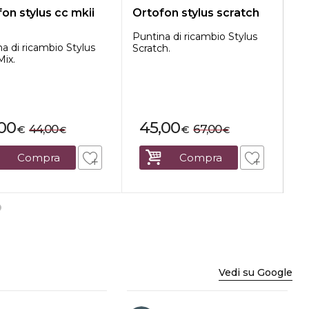
on stylus cc mkii
Ortofon stylus scratch
Or
Puntina di ricambio Stylus
Pu
a di ricambio Stylus
Scratch.
PR
Mix.
,00
45,00
44,00
67,00
€
€
€
€
Compra
Compra
Vedi su Google