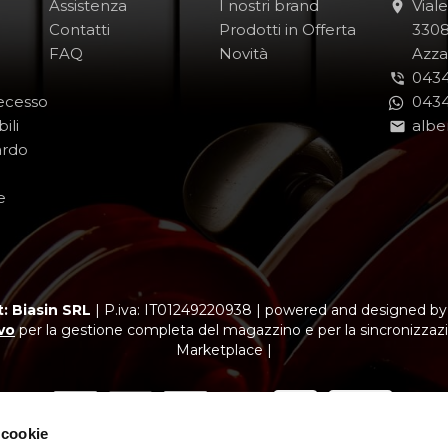
Assistenza
I nostri brand
Vial
Contatti
Prodotti in Offerta
-
330
FAQ
Novità
-
Azza
0434
Recesso
0434
ili
albe
ardo
e
: Biasin SRL
|
P.iva: IT01249220938
|
powered and designed b
vo
per la gestione completa del magazzino e per la sincronizzazi
Marketplace |
 cookie