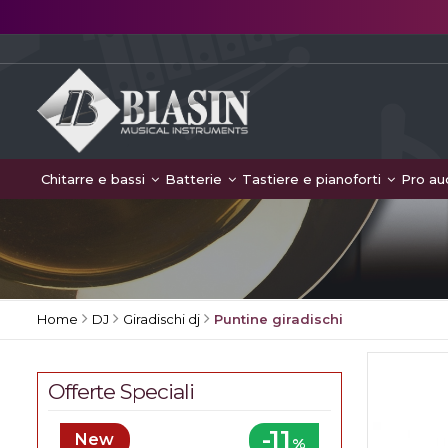
Chitarre e bassi
Batterie
Tastiere e pianoforti
Pro au
Home
DJ
Giradischi dj
Puntine giradischi
Offerte Speciali
-11
New
%