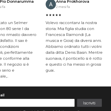
 Pio Donnarumma
Anna Prokhorova
i fa
2 mesi fa
★★★★★
tato un Selmer
Volevo raccontarvi la nostra
on 80 serie I da
storia. Mia figlia studia con
ono rimasto davvero
Francesca Raimondi (La
sfatto. Il sax è
musica e Gioia) da diversi anni.
 condizioni
Abbiamo ordinato tutti i violini
li, perfettamente
dalla ditta Denis Basin. Mentre
e conforme alla
suonava, il ponticello si è rotto
. Il negozio si è
e questo ci ha messo in grossi
 serio e
guai..
le,..
ail
Iscriviti