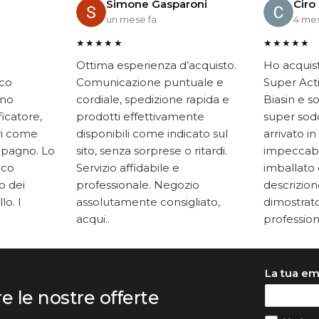
Simone Gasparoni
Ciro
un mese fa
4 mes
★★★★★
★★★★★
Ottima esperienza d’acquisto.
Ho acquis
ico
Comunicazione puntuale e
Super Acti
ono
cordiale, spedizione rapida e
Biasin e s
ficatore,
prodotti effettivamente
super soddi
ari come
disponibili come indicato sul
arrivato in
mpagno. Lo
sito, senza sorprese o ritardi.
impeccabi
oco
Servizio affidabile e
imballato 
to dei
professionale. Negozio
descrizione
lo. I
assolutamente consigliato,
dimostrato
acqui..
professiona
La tua em
re le nostre offerte