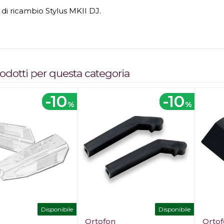
 di ricambio Stylus MKII DJ.
prodotti per questa categoria
-10
-10
%
%
Disponibile
Disponibile
Ortofon
Orto