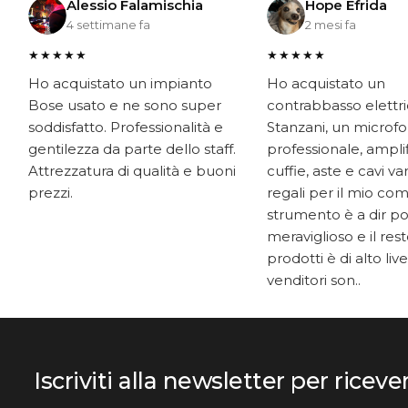
Alessio Falamischia
Hope Efrida
4 settimane fa
2 mesi fa
★★★★★
★★★★★
Ho acquistato un impianto
Ho acquistato un
Bose usato e ne sono super
contrabbasso elettr
soddisfatto. Professionalità e
Stanzani, un microf
gentilezza da parte dello staff.
professionale, ampli
Attrezzatura di qualità e buoni
cuffie, aste e cavi v
prezzi.
regali per il mio co
strumento è a dir p
meraviglioso e il res
prodotti è di alto livel
venditori son..
Iscriviti alla newsletter per riceve