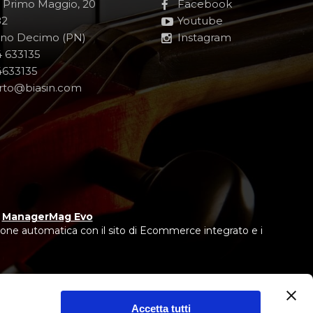
e Primo Maggio, 20
Facebook
82
Youtube
no Decimo (PN)
Instagram
 633135
633135
rto@biasin.com
y
ManagerMag Evo
one automatica con il sito di Ecommerce integrato e i
Accetta tutti