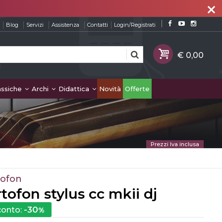
close
Blog
Servizi
Assistenza
Contatti
Login/Registrati
assiche
Archi
Didattica
Novità
Offerte
Prezzi Iva inclusa
tofon
tofon stylus cc mkii dj
-30
conto:
%