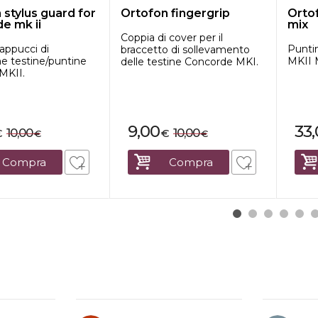
 stylus guard for
Ortofon fingergrip
Ortof
e mk ii
mix
Coppia di cover per il
cappucci di
Puntin
braccetto di sollevamento
e testine/puntine
MKII 
delle testine Concorde MKI.
MKII.
9,00
33
10,00
10,00
€
€
€
€
Compra
Compra