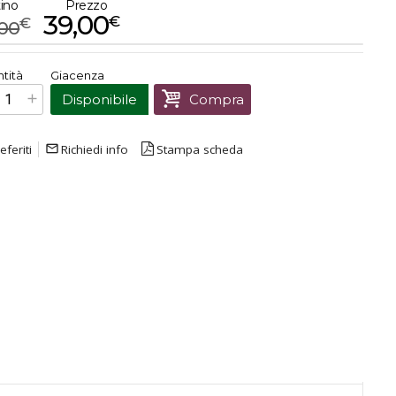
tino
Prezzo
39,00
€
€
,00
€
39,00
tità
Giacenza
Prezzo finale:
Disponibile
Compra
eferiti
mail_outline
Richiedi info
Stampa scheda