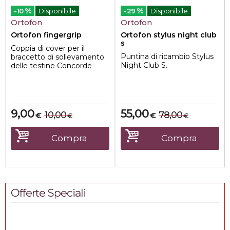
%
%
-10
Disponibile
-29
Disponibile
Ortofon
Ortofon
Ortofon fingergrip
Ortofon stylus night club
s
Coppia di cover per il
Puntina di ricambio Stylus
braccetto di sollevamento
Night Club S.
delle testine Concorde
MKI.
9,00
55,00
10,00
78,00
€
€
€
€
Compra
Compra
Offerte Speciali