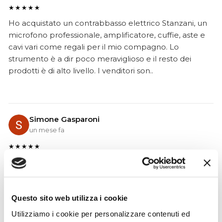
★★★★★
Ho acquistato un contrabbasso elettrico Stanzani, un
microfono professionale, amplificatore, cuffie, aste e
cavi vari come regali per il mio compagno. Lo
strumento è a dir poco meraviglioso e il resto dei
prodotti è di alto livello. I venditori son..
Simone Gasparoni
un mese fa
★★★★★
Ottima esperienza d’acquisto. Comunicazione
puntuale e cordiale, spedizione rapida e prodotti
effettivamente disponibili come indicato sul sito, senza
sorprese o ritardi. Servizio affidabile e professionale.
Questo sito web utilizza i cookie
Negozio assolutamente consigliato, acqui..
Utilizziamo i cookie per personalizzare contenuti ed