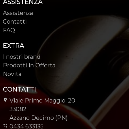
ASSISTENZA
Assistenza
Contatti
FAQ
EXTRA
I nostri brand
Prodotti in Offerta
Novità
CONTATTI
Viale Primo Maggio, 20
-
33082
-
Azzano Decimo (PN)
0434 633135