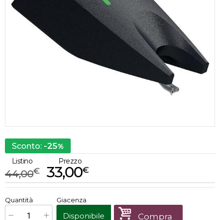
-25
Sconto:
%
Listino
Prezzo
33,00
€
€
44,00
€
33,00
Quantità
Giacenza
x
1
Prezzo finale:
Disponibile
Compra