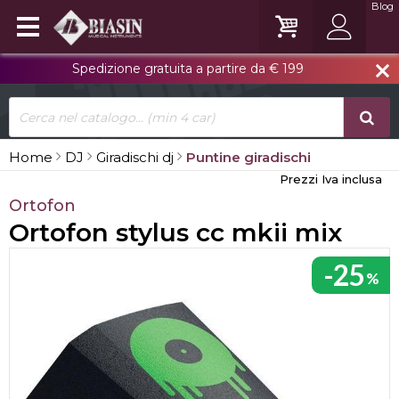
Blog
Spedizione gratuita a partire da € 199
close
Home
DJ
Giradischi dj
Puntine giradischi
Prezzi Iva inclusa
Ortofon
Ortofon stylus cc mkii mix
-25
%