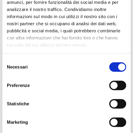
annunci, per fornire funzionalità dei social media e per
analizzare il nostro traffico. Condividiamo inoltre
informazioni sul modo in cui utilizzi il nostro sito con i
Ciro Pio Donnarumma
nostri partner che si occupano di analisi dei dati web,
4 mesi fa
pubblicità e social media, i quali potrebbero combinarle
con altre informazioni che hai fornito loro o che hanno
★★★★★
raccolto dal tuo utilizzo dei loro servizi.
Ho acquistato un Selmer Super Action 80 serie I da
Biasin e sono rimasto davvero super soddisfatto. Il sax
Selezione
è arrivato in condizioni impeccabili, perfettamente
Necessari
del
imballato e conforme alla descrizione. Il negozio si è
consenso
dimostrato serio e professionale,..
Preferenze
Statistiche
Anna Prokhorova
2 mesi fa
★★★★★
Marketing
Volevo raccontarvi la nostra storia. Mia figlia studia con