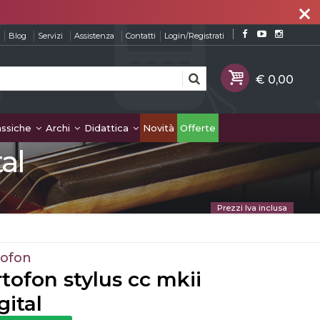
close
Blog
Servizi
Assistenza
Contatti
Login/Registrati
assiche
Archi
Didattica
Novità
Offerte
al
Prezzi Iva inclusa
tofon
tofon stylus cc mkii
gital