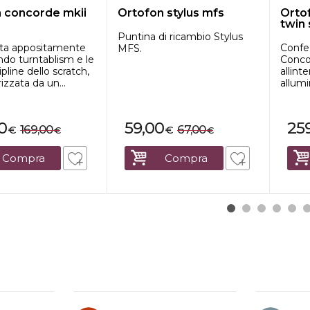
 concorde mkii
Ortofon stylus mfs
Orto
twin 
Puntina di ricambio Stylus
ta appositamente
Confe
MFS.
ndo turntablism e le
Conco
ipline dello scratch,
allint
izzata da un...
allumi
0
59,00
25
169,00
67,00
€
€
€
€
Compra
Compra