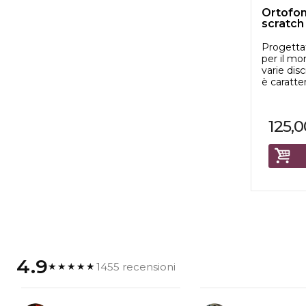
Ortofon
scratch
Progetta
per il mo
varie disc
è caratter
125,0
4.9
1455 recensioni
★★★★★