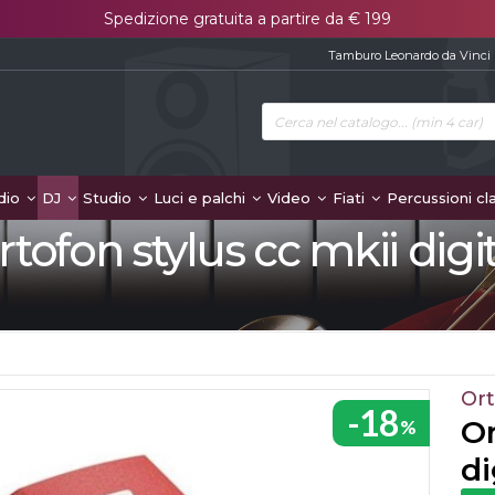
Spedizione gratuita a partire da € 199
Tamburo Leonardo da Vinci
dio
DJ
Studio
Luci e palchi
Video
Fiati
Percussioni cl
rtofon stylus cc mkii digit
Or
-18
Or
%
di