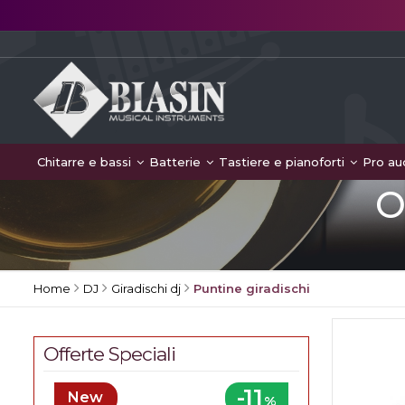
Chitarre e bassi
Batterie
Tastiere e pianoforti
Pro au
O
Home
DJ
Giradischi dj
Puntine giradischi
Offerte Speciali
-11
New
%