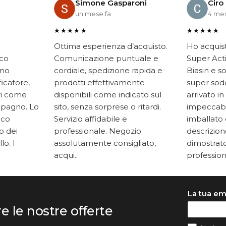
Simone Gasparoni
Ciro
un mese fa
4 mes
★★★★★
★★★★★
Ottima esperienza d’acquisto.
Ho acquis
ico
Comunicazione puntuale e
Super Acti
ono
cordiale, spedizione rapida e
Biasin e s
ficatore,
prodotti effettivamente
super soddi
ari come
disponibili come indicato sul
arrivato in
mpagno. Lo
sito, senza sorprese o ritardi.
impeccabi
oco
Servizio affidabile e
imballato 
to dei
professionale. Negozio
descrizione
lo. I
assolutamente consigliato,
dimostrato
acqui..
professiona
La tua em
re le nostre offerte