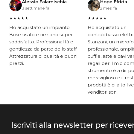
Alessio Falamischia
Hope Efrida
3 settimane fa
2 mesi fa
★★★★★
★★★★★
Ho acquistato un impianto
Ho acquistato un
Bose usato e ne sono super
contrabbasso elettr
soddisfatto. Professionalità e
Stanzani, un microf
gentilezza da parte dello staff.
professionale, ampli
Attrezzatura di qualità e buoni
cuffie, aste e cavi v
prezzi.
regali per il mio co
strumento è a dir p
meraviglioso e il res
prodotti è di alto livel
venditori son..
Iscriviti alla newsletter per riceve