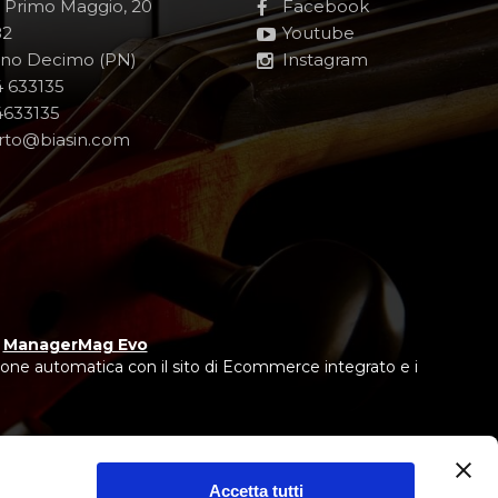
e Primo Maggio, 20
Facebook
82
Youtube
no Decimo (PN)
Instagram
 633135
633135
rto@biasin.com
y
ManagerMag Evo
one automatica con il sito di Ecommerce integrato e i
Accetta tutti