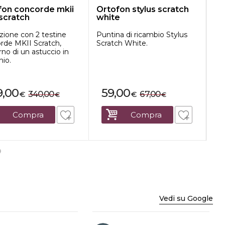
fon concorde mkii
Ortofon stylus scratch
Or
scratch
white
co
zione con 2 testine
Puntina di ricambio Stylus
Set
rde MKII Scratch,
Scratch White.
pr
erno di un astuccio in
Co
nio.
9,00
59,00
340,00
67,00
€
€
€
€
Compra
Compra
Vedi su Google