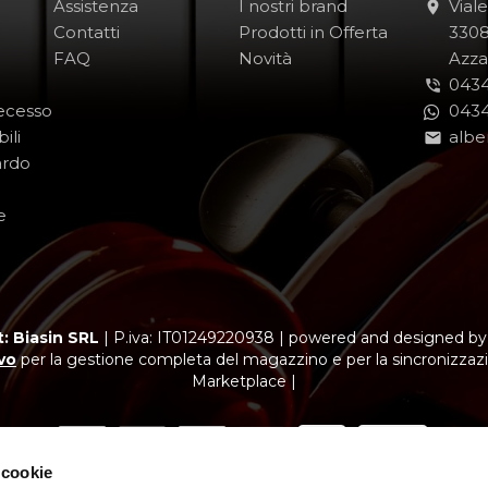
Assistenza
I nostri brand
Vial
Contatti
Prodotti in Offerta
-
330
FAQ
Novità
-
Azza
0434
Recesso
0434
ili
albe
ardo
e
: Biasin SRL
|
P.iva: IT01249220938
|
powered and designed b
vo
per la gestione completa del magazzino e per la sincronizzazi
Marketplace |
 cookie