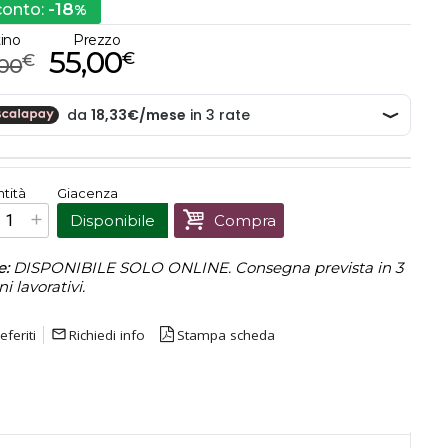
-18
conto:
%
tino
Prezzo
55,00
€
€
,00
€
55,00
tità
Giacenza
Prezzo finale:
Disponibile
Compra
e:
DISPONIBILE SOLO ONLINE. Consegna prevista in 3
ni lavorativi.
eferiti
mail_outline
Richiedi info
Stampa scheda