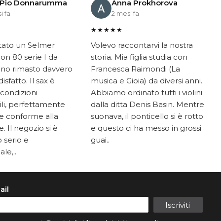
 Pio Donnarumma
Anna Prokhorova
i fa
2 mesi fa
★★★★★
tato un Selmer
Volevo raccontarvi la nostra
on 80 serie I da
storia. Mia figlia studia con
ono rimasto davvero
Francesca Raimondi (La
sfatto. Il sax è
musica e Gioia) da diversi anni.
 condizioni
Abbiamo ordinato tutti i violini
li, perfettamente
dalla ditta Denis Basin. Mentre
e conforme alla
suonava, il ponticello si è rotto
. Il negozio si è
e questo ci ha messo in grossi
 serio e
guai..
le,..
ail
Iscriviti