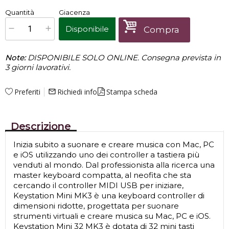
€
39,00
Quantità
Giacenza
x
1
Prezzo finale:
Disponibile
Compra
Note:
DISPONIBILE SOLO ONLINE. Consegna prevista in
3 giorni lavorativi.
Preferiti
Richiedi info
Stampa scheda
mail_outline
Descrizione
Inizia subito a suonare e creare musica con Mac, PC
e iOS utilizzando uno dei controller a tastiera più
venduti al mondo. Dal professionista alla ricerca una
master keyboard compatta, al neofita che sta
cercando il controller MIDI USB per iniziare,
Keystation Mini MK3 è una keyboard controller di
dimensioni ridotte, progettata per suonare
strumenti virtuali e creare musica su Mac, PC e iOS.
Keystation Mini 32 MK3 è dotata di 32 mini tasti