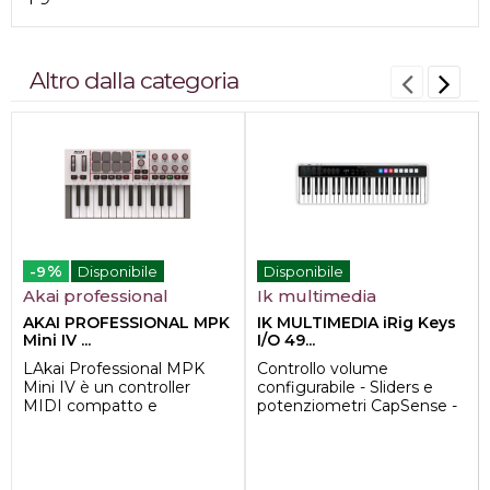
Altro dalla categoria
%
-9
Disponibile
Disponibile
Akai professional
Ik multimedia
AKAI PROFESSIONAL MPK
IK MULTIMEDIA iRig Keys
Mini IV ...
I/O 49...
LAkai Professional MPK
Controllo volume
Mini IV è un controller
configurabile - Sliders e
MIDI compatto e
potenziometri CapSense -
completo progettato per
8 drum pad retro illuminati
beatmaker, producer e ...
- Interfaccia ...