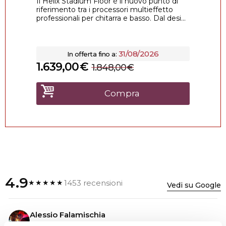
Il Helix Stadium Floor è il nuovo punto di
riferimento tra i processori multieffetto
professionali per chitarra e basso. Dal desi...
31/08/2026
In offerta fino a:
1.639,00
€
1.848,00
€
Compra
4.9
1453 recensioni
★★★★★
Vedi su Google
Alessio Falamischia
3 settimane fa