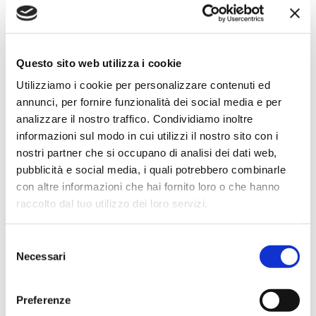
★★★★★
Ho acquistato un impianto Bose usato e ne sono
super soddisfatto. Professionalità e gentilezza da parte
Questo sito web utilizza i cookie
dello staff. Attrezzatura di qualità e buoni prezzi.
Utilizziamo i cookie per personalizzare contenuti ed
annunci, per fornire funzionalità dei social media e per
analizzare il nostro traffico. Condividiamo inoltre
informazioni sul modo in cui utilizzi il nostro sito con i
Hope Efrida
nostri partner che si occupano di analisi dei dati web,
2 mesi fa
pubblicità e social media, i quali potrebbero combinarle
con altre informazioni che hai fornito loro o che hanno
★★★★★
raccolto dal tuo utilizzo dei loro servizi.
Ho acquistato un contrabbasso elettrico Stanzani, un
microfono professionale, amplificatore, cuffie, aste e
cavi vari come regali per il mio compagno. Lo
Selezione
Necessari
strumento è a dir poco meraviglioso e il resto dei
del
prodotti è di alto livello. I venditori son..
consenso
Preferenze