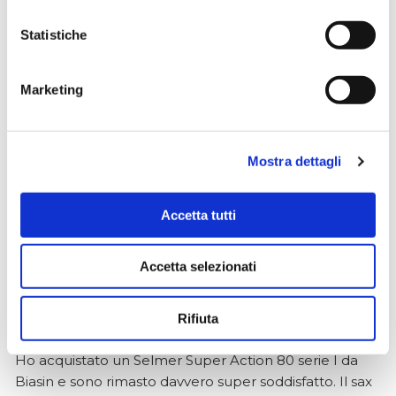
Statistiche
Simone Gasparoni
un mese fa
★★★★★
Marketing
Ottima esperienza d’acquisto. Comunicazione
puntuale e cordiale, spedizione rapida e prodotti
effettivamente disponibili come indicato sul sito, senza
Mostra dettagli
sorprese o ritardi. Servizio affidabile e professionale.
Negozio assolutamente consigliato, acqui..
Accetta tutti
Accetta selezionati
Ciro Pio Donnarumma
4 mesi fa
Rifiuta
★★★★★
Ho acquistato un Selmer Super Action 80 serie I da
Biasin e sono rimasto davvero super soddisfatto. Il sax