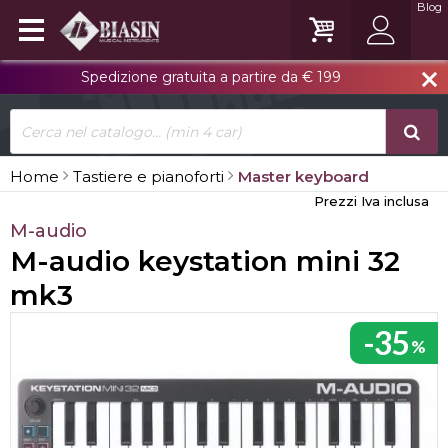
Blog
Spedizione gratuita a partire da € 199
close
Home
Tastiere e pianoforti
Master keyboard
Prezzi Iva inclusa
M-audio
M-audio keystation mini 32
mk3
-35
%