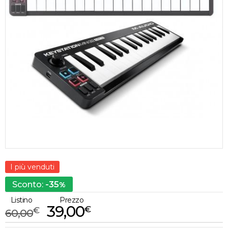
I più venduti
-35
Sconto:
%
Listino
Prezzo
39,00
€
€
60,00