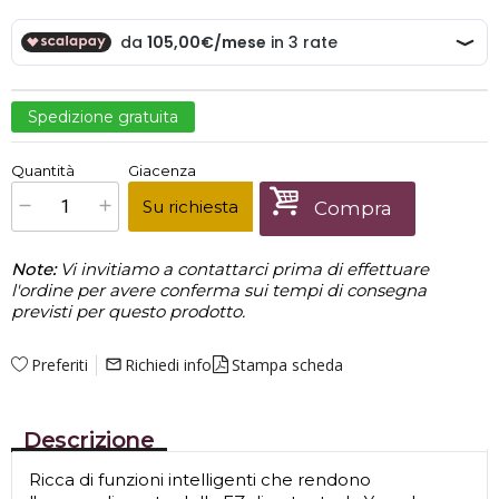
Spedizione gratuita
€
315,00
Quantità
Giacenza
x
1
Prezzo finale:
Su richiesta
Compra
Note:
Vi invitiamo a contattarci prima di effettuare
l'ordine per avere conferma sui tempi di consegna
previsti per questo prodotto.
Preferiti
Richiedi info
Stampa scheda
mail_outline
Descrizione
Ricca di funzioni intelligenti che rendono