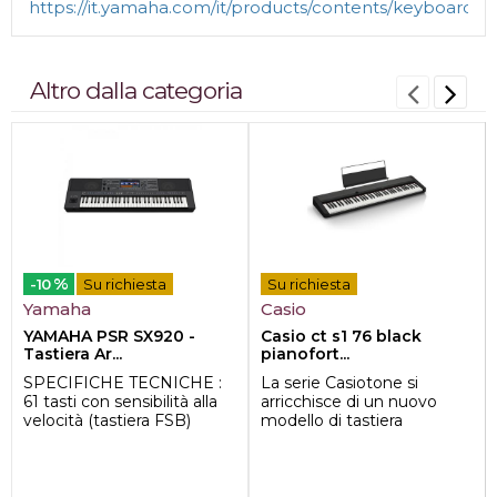
https://it.yamaha.com/it/products/contents/keyboards/
Altro dalla categoria
%
-10
Su richiesta
Su richiesta
Yamaha
Casio
YAMAHA PSR SX920 -
Casio ct s1 76 black
Tastiera Ar...
pianofort...
SPECIFICHE TECNICHE :
La serie Casiotone si
61 tasti con sensibilità alla
arricchisce di un nuovo
velocità (tastiera FSB)
modello di tastiera
1587 suoni, tra cui 63...
portatile, Casio CT-S1 76
BK. Una tastiera 7...