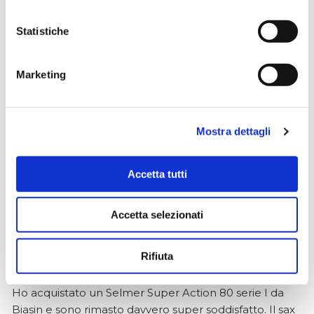
Statistiche
Simone Gasparoni
un mese fa
Marketing
★★★★★
Ottima esperienza d’acquisto. Comunicazione
puntuale e cordiale, spedizione rapida e prodotti
effettivamente disponibili come indicato sul sito, senza
Mostra dettagli
sorprese o ritardi. Servizio affidabile e professionale.
Negozio assolutamente consigliato, acqui..
Accetta tutti
Accetta selezionati
Ciro Pio Donnarumma
4 mesi fa
Rifiuta
★★★★★
Ho acquistato un Selmer Super Action 80 serie I da
Biasin e sono rimasto davvero super soddisfatto. Il sax