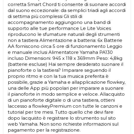
corretta Smart Chord ti consente di suonare accordi
dal suono eccezionale: da semplici triadi agli accordi
di settima più complessi Gli stili di
accompagnamento aggiungono una band di
supporto alle tue performance Le Lite Voices
riproducono le sfumature naturali degli strumenti
non a tastiera Alimentazione a batteria: 6x Batterie
AA forniscono circa 5 ore di funzionamento Leggio
e manuale inclusi Alimentatore Yamaha PA130
incluso Dimensioni: 945 x 118 x 369mm Peso: 4,8kg
(batterie escluse) Hai sempre desiderato suonare il
pianoforte o la tastiera? Imparare seguendo il
proprio ritmo e con la tua musica preferita è
possibile, grazie a Yamaha e allapplicazione flowkey,
una delle App più popolari per imparare a suonare
il pianoforte in modo semplice e veloce. Allacquisto
di un pianoforte digitale o di una tastiera, ottieni
laccesso a flowkeyPremium con tutte le canzoni e
tutorial per tre mesi. Tutto quello che devi fare
dopo lacquisto è registrare lo strumento sul sito
web Yamaha. Non sono richieste informazioni sul
pagamento per la registrazione.