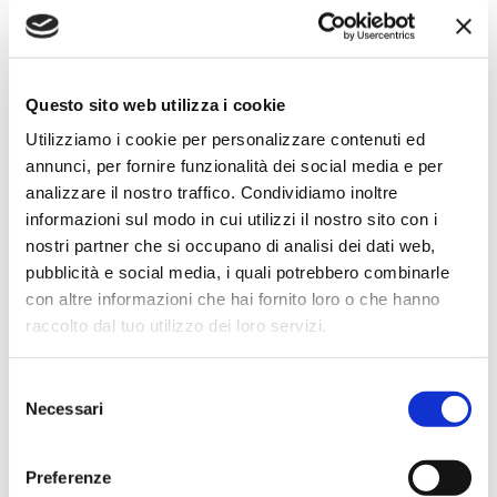
4 settimane fa
★★★★★
Ho acquistato un impianto Bose usato e ne sono
Questo sito web utilizza i cookie
super soddisfatto. Professionalità e gentilezza da parte
dello staff. Attrezzatura di qualità e buoni prezzi.
Utilizziamo i cookie per personalizzare contenuti ed
annunci, per fornire funzionalità dei social media e per
analizzare il nostro traffico. Condividiamo inoltre
informazioni sul modo in cui utilizzi il nostro sito con i
Hope Efrida
nostri partner che si occupano di analisi dei dati web,
2 mesi fa
pubblicità e social media, i quali potrebbero combinarle
con altre informazioni che hai fornito loro o che hanno
★★★★★
raccolto dal tuo utilizzo dei loro servizi.
Ho acquistato un contrabbasso elettrico Stanzani, un
microfono professionale, amplificatore, cuffie, aste e
Selezione
cavi vari come regali per il mio compagno. Lo
Necessari
del
strumento è a dir poco meraviglioso e il resto dei
consenso
prodotti è di alto livello. I venditori son..
Preferenze