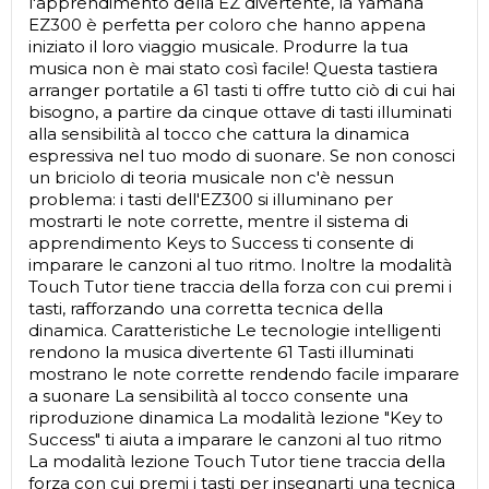
l'apprendimento della EZ divertente, la Yamaha
EZ300 è perfetta per coloro che hanno appena
iniziato il loro viaggio musicale. Produrre la tua
musica non è mai stato così facile! Questa tastiera
arranger portatile a 61 tasti ti offre tutto ciò di cui hai
bisogno, a partire da cinque ottave di tasti illuminati
alla sensibilità al tocco che cattura la dinamica
espressiva nel tuo modo di suonare. Se non conosci
un briciolo di teoria musicale non c'è nessun
problema: i tasti dell'EZ300 si illuminano per
mostrarti le note corrette, mentre il sistema di
apprendimento Keys to Success ti consente di
imparare le canzoni al tuo ritmo. Inoltre la modalità
Touch Tutor tiene traccia della forza con cui premi i
tasti, rafforzando una corretta tecnica della
dinamica. Caratteristiche Le tecnologie intelligenti
rendono la musica divertente 61 Tasti illuminati
mostrano le note corrette rendendo facile imparare
a suonare La sensibilità al tocco consente una
riproduzione dinamica La modalità lezione "Key to
Success" ti aiuta a imparare le canzoni al tuo ritmo
La modalità lezione Touch Tutor tiene traccia della
forza con cui premi i tasti per insegnarti una tecnica