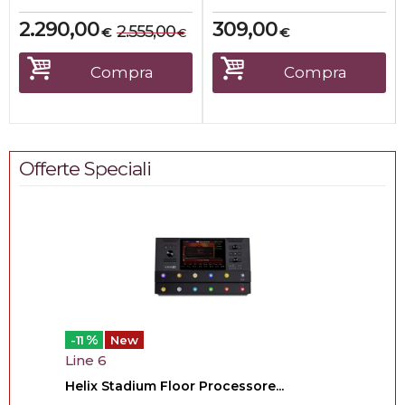
2.290,00
309,00
2.555,00
€
€
€
Compra
Compra
Offerte Speciali
%
-11
New
Line 6
Helix Stadium Floor Processore...